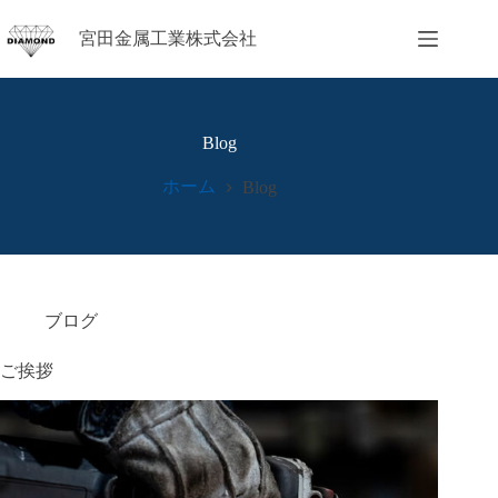
コ
ン
宮田金属工業株式会社
テ
ン
ツ
へ
Blog
ス
キ
ホーム
Blog
ッ
プ
ブログ
ご挨拶