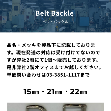
コ
ン
Belt Backle 
テ
ン
ベルトバックル
ツ
へ
ス
キ
品名・メッキを製品下に記載しておりま
ッ
プ
す。現在発送の対応は受け付けてないので
すが弊社2階にて1個～販売しております。
是非弊社2階オフィスまでお越しください。 
単価問い合わせは03-3851-1117まで
15㎜・21㎜・22㎜