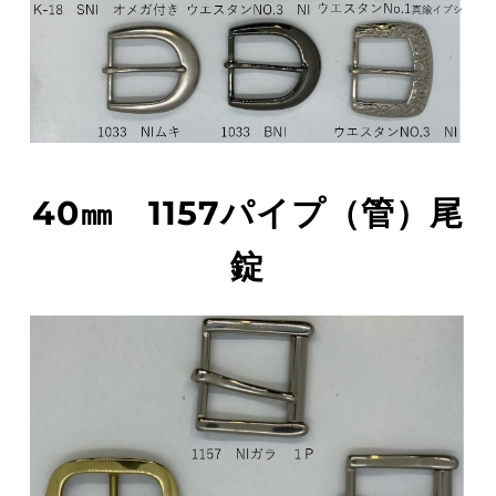
40㎜　1157パイプ（管）尾
錠