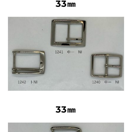
33㎜
33㎜