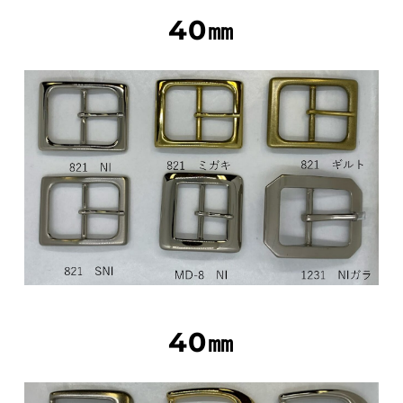
40㎜
40㎜